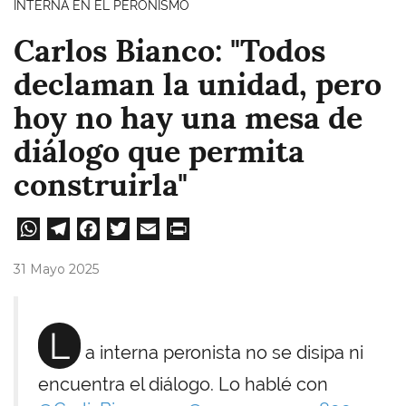
INTERNA EN EL PERONISMO
Carlos Bianco: "Todos
declaman la unidad, pero
hoy no hay una mesa de
diálogo que permita
construirla"
W
Te
Fa
T
E
Pri
ha
le
ce
wi
m
nt
31 Mayo 2025
ts
gr
bo
tt
ail
A
a
ok
er
L
pp
m
a interna peronista no se disipa ni
encuentra el diálogo. Lo hablé con