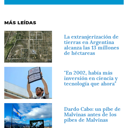
MÁS LEÍDAS
Imagen
La extranjerización de
tierras en Argentina
alcanza las 13 millones
de héctareas
Imagen
"En 2002, había más
inversión en ciencia y
tecnología que ahora"
Imagen
Dardo Cabo: un pibe de
Malvinas antes de los
pibes de Malvinas