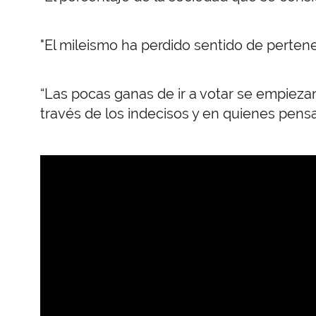
"El mileismo ha perdido sentido de pertene
“Las pocas ganas de ir a votar se empieza
través de los indecisos y en quienes pensar
URL
de
Video
remoto