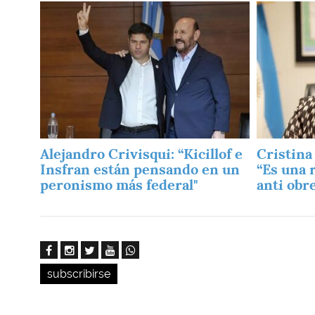
Imagen
Imagen
Alejandro Crivisqui: “Kicillof e
Cristina
Insfran están pensando en un
“Es una 
peronismo más federal"
anti obr
subscribirse