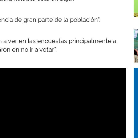
ncia de gran parte de la población".
I
n a ver en las encuestas principalmente a
on en no ir a votar”.
I
I