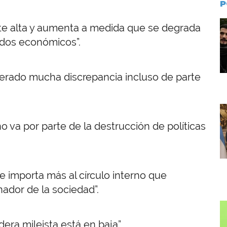
P
I
te alta y aumenta a medida que se degrada
tados económicos”.
enerado mucha discrepancia incluso de parte
I
o va por parte de la destrucción de políticas
e importa más al círculo interno que
ador de la sociedad”.
I
era mileista está en baja”.