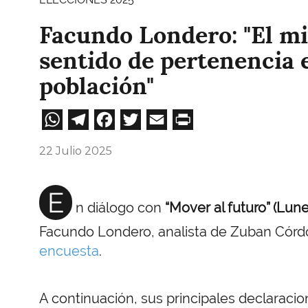
Facundo Londero: "El mi
sentido de pertenencia e
población"
WhatsApp
Telegram
Facebook
Twitter
Email
Print
22 Julio 2025
E
n diálogo con
“Mover al futuro” (Lun
Facundo Londero, analista de Zuban Córd
encuesta
.
A continuación, sus principales declaracio