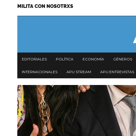
MILITA CON NOSOTRXS
Pasar
Menu
al
secundario
contenido
principal
Navegación
EDITORIALES
POLÍTICA
ECONOMÍA
GÉNEROS
principal
INTERNACIONALES
APU STREAM
APU ENTREVISTAS
Imagen