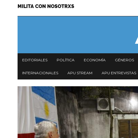
MILITA CON NOSOTRXS
Pasar
Menu
al
secundario
contenido
principal
Navegación
EDITORIALES
POLÍTICA
ECONOMÍA
GÉNEROS
principal
INTERNACIONALES
APU STREAM
APU ENTREVISTAS
Imagen