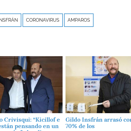
INSFRÁN
CORONAVIRUS
AMPAROS
Imagen
 Crivisqui: “Kicillof e
Gildo Insfrán arrasó con
están pensando en un
70% de los