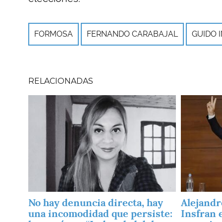
FORMOSA
FERNANDO CARABAJAL
GUIDO 
RELACIONADAS
Imagen
Imagen
No hay denuncia directa, hay
Alejandro
una incomodidad que persiste:
Insfran 