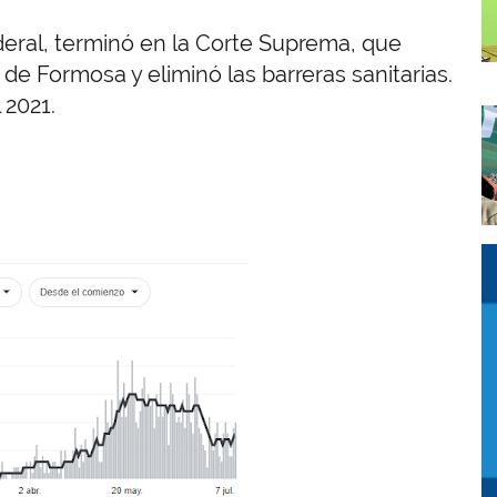
ederal, terminó en la Corte Suprema, que
a de Formosa y eliminó las barreras sanitarias.
 2021.
I
I
I