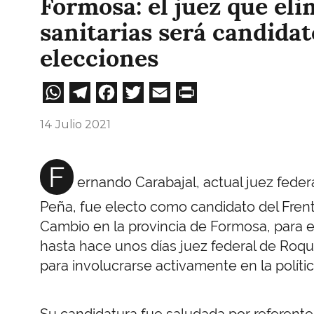
Formosa: el juez que eli
sanitarias será candidat
elecciones
WhatsApp
Telegram
Facebook
Twitter
Email
Print
14 Julio 2021
F
ernando Carabajal, actual juez fede
Peña, fue electo como candidato del Frente
Cambio en la provincia de Formosa, para en
hasta hace unos días juez federal de Roq
para involucrarse activamente en la políti
Su candidatura fue saludada por referent