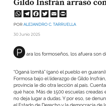
Gildo Insfrán arrasó con
WhatsApp
Telegram
Facebook
Twitter
Email
Print
POR
ALEJANDRO C. TARRUELLA
30 Junio 2025
P
ara los formoseños, los afuera son d
“Oganá lomitá” (ganó el pueblo en guaraní).
Formosa bajo el liderazgo de Gildo Insfrán,
provincia le dio otra lección al país. Cuent
qué hace. Más de 1500 escuelas creadas en
no deja lugar a dudas. Y por eso, se denu
el Estado de Derecho y la democracia de lo