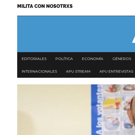
MILITA CON NOSOTRXS
Pasar
Menu
al
secundario
contenido
principal
Navegación
EDITORIALES
POLÍTICA
ECONOMÍA
GÉNEROS
principal
INTERNACIONALES
APU STREAM
APU ENTREVISTAS
Imagen