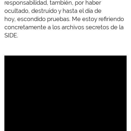
responsabilidad, también, por haber
ocultado, destruido y hasta el día de
hoy,
escondido pruebas. Me estoy refiriendo
concretamente a los archivos secretos de la
SIDE.
U
R
L
d
e
V
i
d
e
o
r
e
m