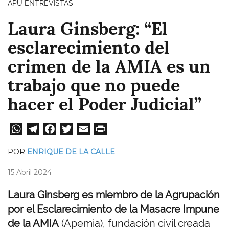
APU ENTREVISTAS
Laura Ginsberg: “El
esclarecimiento del
crimen de la AMIA es un
trabajo que no puede
hacer el Poder Judicial”
W
Te
Fa
T
E
Pri
ha
le
ce
wi
m
nt
POR
ENRIQUE DE LA CALLE
ts
gr
bo
tt
ail
15 Abril 2024
A
a
ok
er
pp
m
Laura Ginsberg es miembro de la Agrupación
por el Esclarecimiento de la Masacre Impune
de la AMIA
(Apemia), fundación civil creada