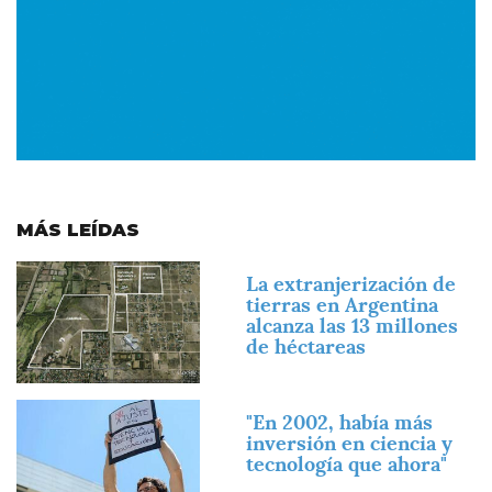
MÁS LEÍDAS
Imagen
La extranjerización de
tierras en Argentina
alcanza las 13 millones
de héctareas
Imagen
"En 2002, había más
inversión en ciencia y
tecnología que ahora"