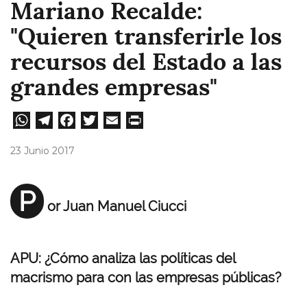
Mariano Recalde:
"Quieren transferirle los
recursos del Estado a las
grandes empresas"
W
Te
Fa
T
E
Pri
ha
le
ce
wi
m
nt
23 Junio 2017
ts
gr
bo
tt
ail
A
a
ok
er
P
or Juan Manuel Ciucci
pp
m
APU: ¿Cómo analiza las políticas del
macrismo para con las empresas públicas?