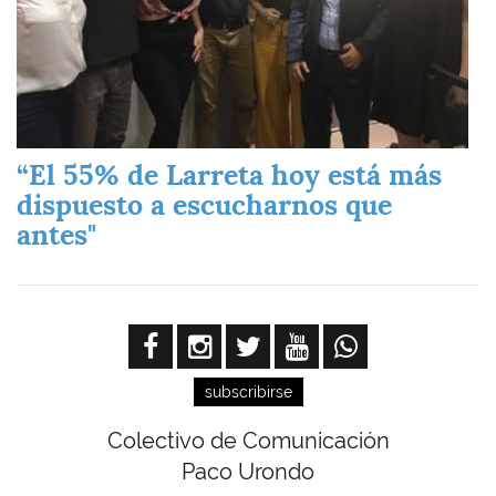
“El 55% de Larreta hoy está más
dispuesto a escucharnos que
antes"
subscribirse
Colectivo de Comunicación
Paco Urondo