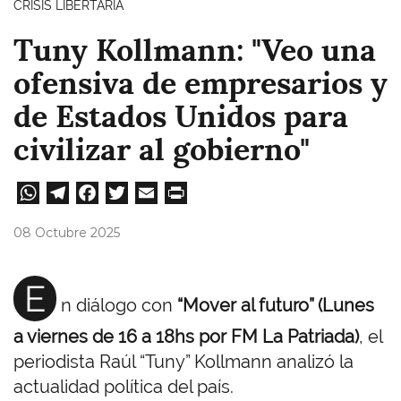
CRISIS LIBERTARIA
Tuny Kollmann: "Veo una
ofensiva de empresarios y
de Estados Unidos para
civilizar al gobierno"
W
Te
Fa
T
E
Pri
ha
le
ce
wi
m
nt
08 Octubre 2025
ts
gr
bo
tt
ail
A
a
ok
er
E
n diálogo con
“Mover al futuro” (Lunes
pp
m
a viernes de 16 a 18hs por FM La Patriada)
, el
periodista Raúl “Tuny” Kollmann analizó la
actualidad política del país.