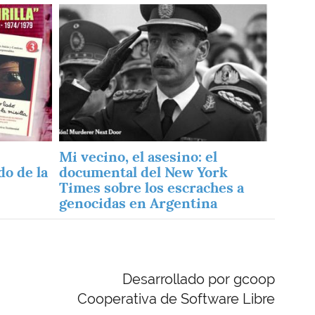
Imagen
Mi vecino, el asesino: el
do de la
documental del New York
Times sobre los escraches a
genocidas en Argentina
Desarrollado por gcoop
Cooperativa de Software Libre