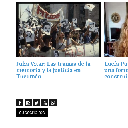
Imagen
Imagen
Julia Vitar: Las tramas de la
Lucía Pu
memoria y la justicia en
una form
Tucumán
construir
subscribirse