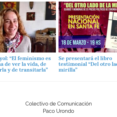
Imagen
yol: “El feminismo es
Se presentará el libro
a de ver la vida, de
testimonial “Del otro la
la y de transitarla”
mirilla”
Colectivo de Comunicación
Paco Urondo