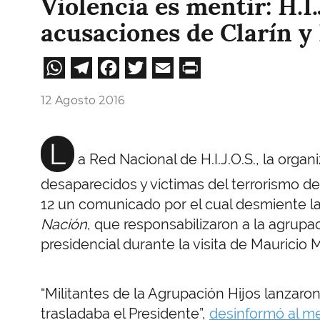
Violencia es mentir: H.I.
acusaciones de Clarín y
WhatsApp
Telegram
Facebook
Twitter
Email
Print
12 Agosto 2016
L
a Red Nacional de H.I.J.O.S., la organ
desaparecidos y víctimas del terrorismo de
12 un comunicado por el cual desmiente la
Nación
, que responsabilizaron a la agrupa
presidencial durante la visita de Mauricio M
“Militantes de la Agrupación Hijos lanzaron
trasladaba el Presidente”,
desinformó al m