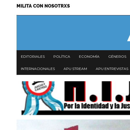
MILITA CON NOSOTRXS
Pasar
Menu
al
secundario
contenido
principal
Navegación
EDITORIALES
POLÍTICA
ECONOMÍA
GÉNEROS
principal
INTERNACIONALES
APU STREAM
APU ENTREVISTAS
Imagen