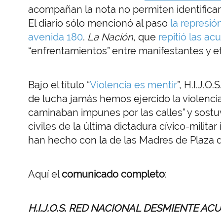
acompañan la nota no permiten identificar
El diario sólo mencionó al paso
la represió
avenida 180
.
La Nación
, que
repitió las a
“enfrentamientos” entre manifestantes y ef
Bajo el título “
Violencia es mentir
”, H.I.J.
de lucha jamás hemos ejercido la violenci
caminaban impunes por las calles” y sostu
civiles de la última dictadura cívico-milita
han hecho con la de las Madres de Plaza de
Aquí el
comunicado completo
:
H.I.J.O.S. RED NACIONAL DESMIENTE AC