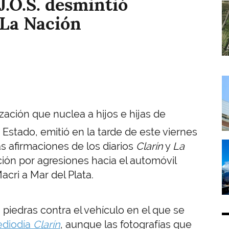
J.O.S. desmintió
I
 La Nación
I
ización que nuclea a hijos e hijas de
 Estado, emitió en la tarde de este viernes
I
s afirmaciones de los diarios
Clarín
y
La
ción por agresiones hacia el automóvil
acri a Mar del Plata.
 piedras contra el vehículo en el que se
ediodía
Clarín
, aunque las fotografías que