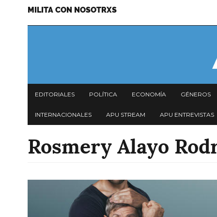
MILITA CON NOSOTRXS
Pasar
Menu
al
secundario
contenido
principal
Navegación
EDITORIALES
POLÍTICA
ECONOMÍA
GÉNEROS
principal
INTERNACIONALES
APU STREAM
APU ENTREVISTAS
Rosmery Alayo Rod
Imagen