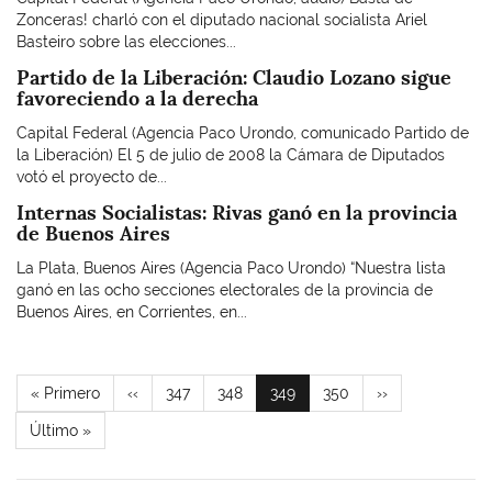
Zonceras! charló con el diputado nacional socialista Ariel
Basteiro sobre las elecciones...
Partido de la Liberación: Claudio Lozano sigue
favoreciendo a la derecha
Capital Federal (Agencia Paco Urondo, comunicado Partido de
la Liberación) El 5 de julio de 2008 la Cámara de Diputados
votó el proyecto de...
Internas Socialistas: Rivas ganó en la provincia
de Buenos Aires
La Plata, Buenos Aires (Agencia Paco Urondo) “Nuestra lista
ganó en las ocho secciones electorales de la provincia de
Buenos Aires, en Corrientes, en...
Paginación
Primera
« Primero
Página
‹‹
Page
347
Page
348
Página
349
Page
350
Siguiente
››
página
anterior
actual
página
Última
Último »
página