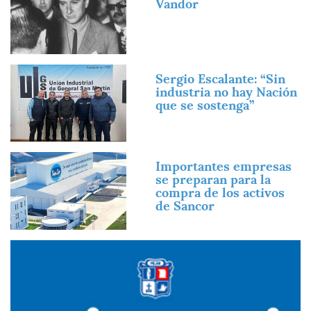
Vandor
Imagen
Sergio Escalante: “Sin
industria no hay Nación
que se sostenga”
Imagen
Importantes empresas
se preparan para la
compra de los activos
de Sancor
Imagen
Imagen