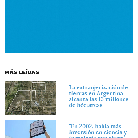
MÁS LEÍDAS
Imagen
La extranjerización de
tierras en Argentina
alcanza las 13 millones
de héctareas
Imagen
"En 2002, había más
inversión en ciencia y
tecnología que ahora"