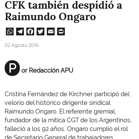
CFK también despidió a
Raimundo Ongaro
W
Te
Fa
T
E
Pri
ha
le
ce
wi
m
nt
02 Agosto 2016
ts
gr
bo
tt
ail
A
a
ok
er
P
or Redacción APU
pp
m
Cristina Fernández de Kirchner participó del
velorio del histórico dirigente sindical
Raimundo Ongaro. El referente gremial,
fundador de la mítica CGT de los Argentinos,
falleció a los 92 años. Ongaro cumplió el rol
de Secretario General de trabajadores