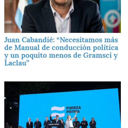
Juan Cabandié: “Necesitamos más
de Manual de conducción política
y un poquito menos de Gramsci y
Laclau”
Imagen