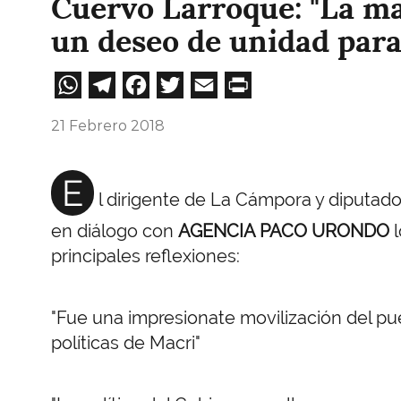
Cuervo Larroque: "La m
un deseo de unidad para
WhatsApp
Telegram
Facebook
Twitter
Email
Print
21 Febrero 2018
E
l dirigente de La Cámpora y diputad
en diálogo con
AGENCIA PACO URONDO
principales reflexiones:
"Fue una impresionate movilización del pue
políticas de Macri"