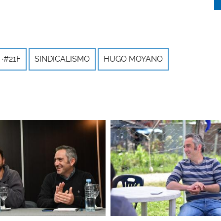
·#21F
SINDICALISMO
HUGO MOYANO
Imagen