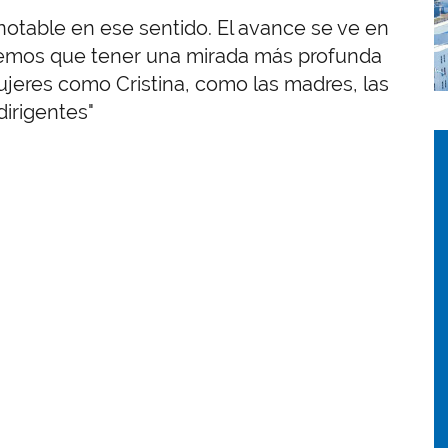
notable en ese sentido. El avance se ve en
enemos que tener una mirada más profunda
ujeres como Cristina, como las madres, las
irigentes"
I
I