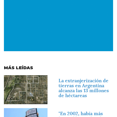
MÁS LEÍDAS
Imagen
La extranjerización de
tierras en Argentina
alcanza las 13 millones
de héctareas
Imagen
"En 2002, había más