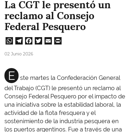
La CGT le presentó un
reclamo al Consejo
Federal Pesquero
W
Te
Fa
T
E
Pri
ha
le
ce
wi
m
nt
02 Junio 2026
ts
gr
bo
tt
ail
A
a
ok
er
E
ste martes la Confederación General
pp
m
del Trabajo (CGT) le presentó un reclamo al
Consejo Federal Pesquero por el impacto de
una iniciativa sobre la estabilidad laboral, la
actividad de la flota fresquera y el
sostenimiento de la industria pesquera en
los puertos argentinos. Fue a través de una