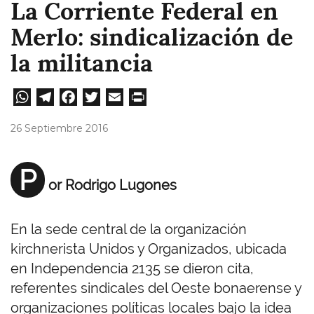
La Corriente Federal en
Merlo: sindicalización de
la militancia
W
Te
Fa
T
E
Pri
ha
le
ce
wi
m
nt
26 Septiembre 2016
ts
gr
bo
tt
ail
A
a
ok
er
P
or Rodrigo Lugones
pp
m
En la sede central de la organización
kirchnerista Unidos y Organizados, ubicada
en Independencia 2135 se dieron cita,
referentes sindicales del Oeste bonaerense y
organizaciones políticas locales bajo la idea