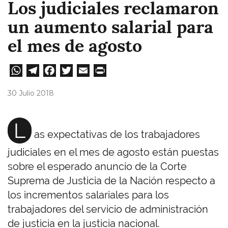
Los judiciales reclamaron
un aumento salarial para
el mes de agosto
W
Te
Fa
T
E
Pri
ha
le
ce
wi
m
nt
30 Julio 2018
ts
gr
bo
tt
ail
A
a
ok
er
L
as expectativas de los trabajadores
pp
m
judiciales en el mes de agosto están puestas
sobre el esperado anuncio de la Corte
Suprema de Justicia de la Nación respecto a
los incrementos salariales para los
trabajadores del servicio de administración
de justicia en la justicia nacional.