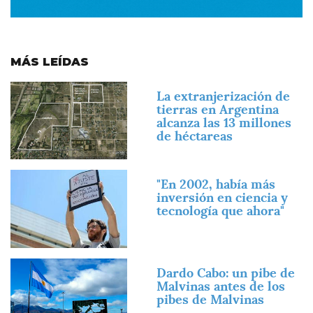
MÁS LEÍDAS
Imagen
La extranjerización de
tierras en Argentina
alcanza las 13 millones
de héctareas
Imagen
"En 2002, había más
inversión en ciencia y
tecnología que ahora"
Imagen
Dardo Cabo: un pibe de
Malvinas antes de los
pibes de Malvinas