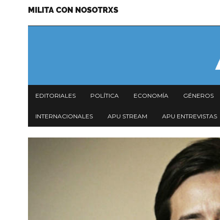
MILITA CON NOSOTRXS
Pasar
Menu
al
secundario
contenido
principal
Navegación
EDITORIALES
POLÍTICA
ECONOMÍA
GÉNEROS
principal
INTERNACIONALES
APU STREAM
APU ENTREVISTAS
Imagen