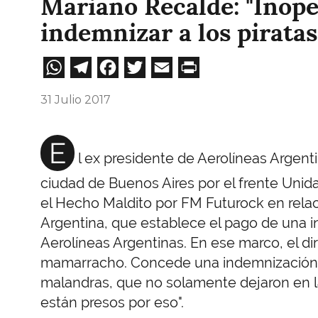
Mariano Recalde: "Inope
indemnizar a los piratas
WhatsApp
Telegram
Facebook
Twitter
Email
Print
31 Julio 2017
E
l ex presidente de Aerolíneas Argenti
ciudad de Buenos Aires por el frente Uni
el Hecho Maldito por FM Futurock en relaci
Argentina, que establece el pago de una i
Aerolíneas Argentinas. En ese marco, el dir
mamarracho. Concede una indemnización 
malandras, que no solamente dejaron en la
están presos por eso".