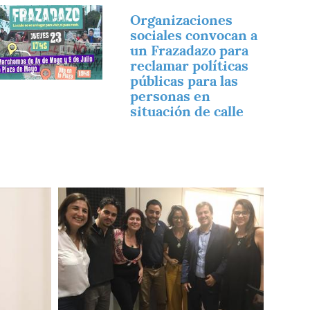
magen
Organizaciones
sociales convocan a
un Frazadazo para
reclamar políticas
públicas para las
personas en
situación de calle
Imagen