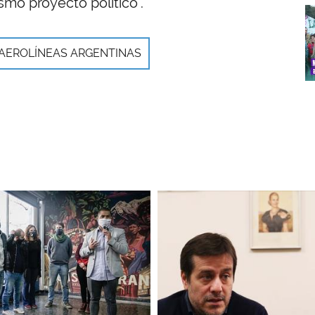
smo proyecto político".
I
AEROLÍNEAS ARGENTINAS
Imagen