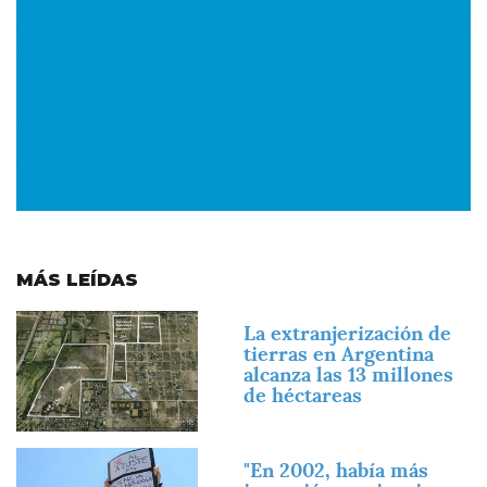
MÁS LEÍDAS
Imagen
La extranjerización de
tierras en Argentina
alcanza las 13 millones
de héctareas
Imagen
"En 2002, había más