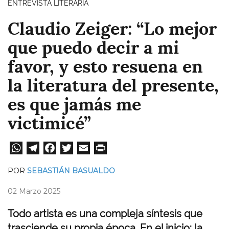
ENTREVISTA LITERARIA
Claudio Zeiger: “Lo mejor
que puedo decir a mi
favor, y esto resuena en
la literatura del presente,
es que jamás me
victimicé”
W
Te
Fa
T
E
Pri
ha
le
ce
wi
m
nt
POR
SEBASTIÁN BASUALDO
ts
gr
bo
tt
ail
02 Marzo 2025
A
a
ok
er
pp
m
Todo artista es una compleja síntesis que
trasciende su propia época. En el inicio: la