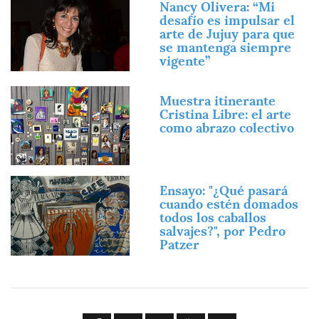
Nancy Olivera: “Mi
desafío es impulsar el
arte de Jujuy para que
se mantenga siempre
vigente”
Imagen
Muestra itinerante
Cristina Libre: el arte
como abrazo colectivo
Imagen
Ensayo: "¿Qué pasará
cuando estén domados
todos los caballos
salvajes?", por Pedro
Patzer