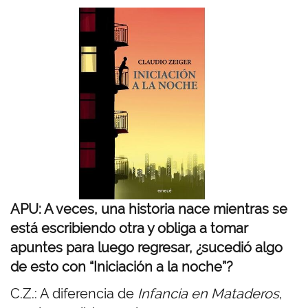
I
m
a
g
e
n
APU: A veces, una historia nace mientras se
está escribiendo otra y obliga a tomar
apuntes para luego regresar, ¿sucedió algo
de esto con “Iniciación a la noche”?
C.Z.: A diferencia de
Infancia en Mataderos
,