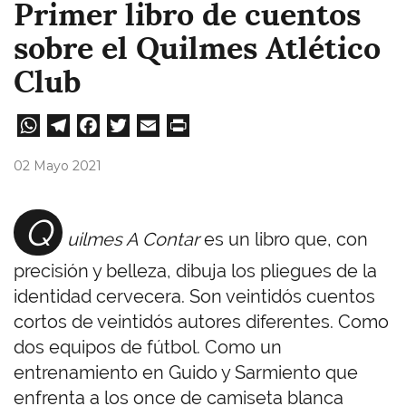
Primer libro de cuentos
sobre el Quilmes Atlético
Club
W
Te
Fa
T
E
Pri
ha
le
ce
wi
m
nt
02 Mayo 2021
ts
gr
bo
tt
ail
A
a
ok
er
Q
uilmes A Contar
es un libro que, con
pp
m
precisión y belleza, dibuja los pliegues de la
identidad cervecera. Son veintidós cuentos
cortos de veintidós autores diferentes. Como
dos equipos de fútbol. Como un
entrenamiento en Guido y Sarmiento que
enfrenta a los once de camiseta blanca