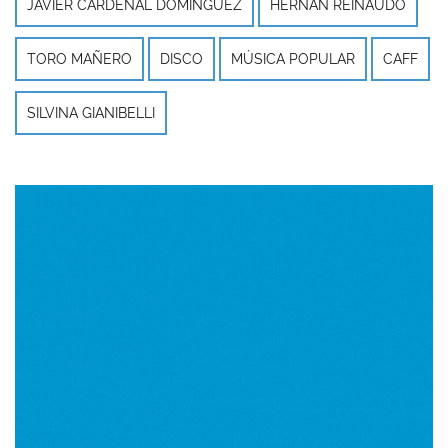
JAVIER CARDENAL DOMÍNGUEZ
HERNÁN REINAUDO
TORO MAÑERO
DISCO
MÚSICA POPULAR
CAFF
SILVINA GIANIBELLI
Imagen