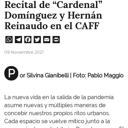
Recital de “Cardenal”
Domínguez y Hernán
Reinaudo en el CAFF
W
Te
Fa
T
E
Pri
ha
le
ce
wi
m
nt
09 Noviembre 2021
ts
gr
bo
tt
ail
A
a
ok
er
P
or Silvina Gianibelli
| Foto: Pablo Maggio
pp
m
La nueva vida en la salida de la pandemia
asume nuevas y múltiples maneras de
concebir nuestros propios ritos urbanos.
Cada espacio se vuelve mítico junto a la