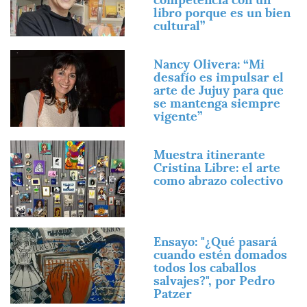
libro porque es un bien
cultural”
Imagen
Nancy Olivera: “Mi
desafío es impulsar el
arte de Jujuy para que
se mantenga siempre
vigente”
Imagen
Muestra itinerante
Cristina Libre: el arte
como abrazo colectivo
Imagen
Ensayo: "¿Qué pasará
cuando estén domados
todos los caballos
salvajes?", por Pedro
Patzer