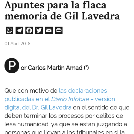
Apuntes para la flaca
memoria de Gil Lavedra
W
Te
Fa
T
E
Pri
ha
le
ce
wi
m
nt
01 Abril 2016
ts
gr
bo
tt
ail
A
a
ok
er
P
or Carlos Martín Amad (*)
pp
m
Que con motivo de
las declaraciones
publicadas en el
Diario Infobae
– versión
digital del Dr. Gil Lavedra
en el sentido de que
deben terminar los procesos por delitos de
lesa humanidad, ya que se están juzgando a
personas que llevan a los tribunales en silla