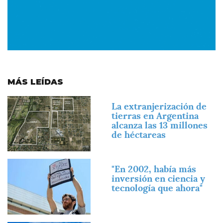
MÁS LEÍDAS
Imagen
La extranjerización de
tierras en Argentina
alcanza las 13 millones
de héctareas
Imagen
"En 2002, había más
inversión en ciencia y
tecnología que ahora"