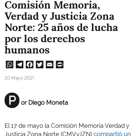
Comisión Memoria,
Verdad y Justicia Zona
Norte: 25 años de lucha
por los derechos
humanos
W
Te
Fa
T
E
Pri
ha
le
ce
wi
m
nt
20 Mayo 2021
ts
gr
bo
tt
ail
A
a
ok
er
P
or Diego Moneta
pp
m
El 17 de mayo la Comisión Memoria Verdad y
Justicia Zona Norte (CMVyJZN)
compartió un