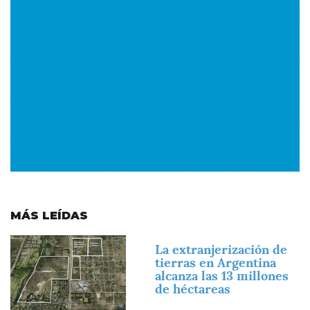
MÁS LEÍDAS
Imagen
La extranjerización de
tierras en Argentina
alcanza las 13 millones
de héctareas