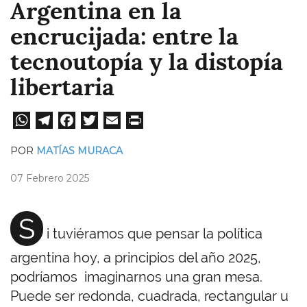
Argentina en la
encrucijada: entre la
tecnoutopía y la distopía
libertaria
W
Te
Fa
T
E
Pri
ha
le
ce
wi
m
nt
POR
MATÍAS MURACA
ts
gr
bo
tt
ail
07 Febrero 2025
A
a
ok
er
pp
m
S
i tuviéramos que pensar la política
argentina hoy, a principios del año 2025,
podríamos imaginarnos una gran mesa.
Puede ser redonda, cuadrada, rectangular u