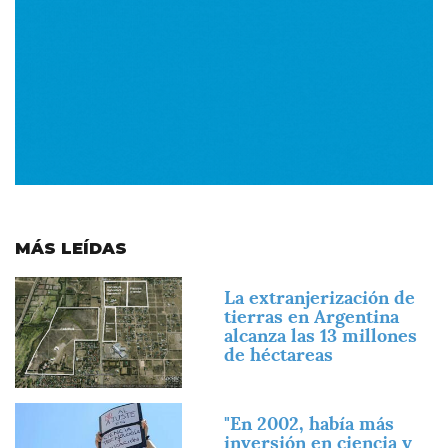
MÁS LEÍDAS
Imagen
La extranjerización de
tierras en Argentina
alcanza las 13 millones
de héctareas
Imagen
"En 2002, había más
inversión en ciencia y