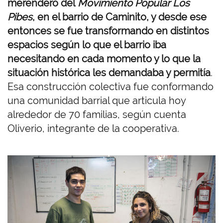
merendero del
Movimiento Popular Los
Pibes
, en el barrio de Caminito, y desde ese
entonces se fue transformando en distintos
espacios según lo que el barrio iba
necesitando en cada momento y lo que la
situación histórica les demandaba y permitía
.
Esa construcción colectiva fue conformando
una comunidad barrial que articula hoy
alrededor de 70 familias, según cuenta
Oliverio, integrante de la cooperativa.
I
m
a
g
e
n