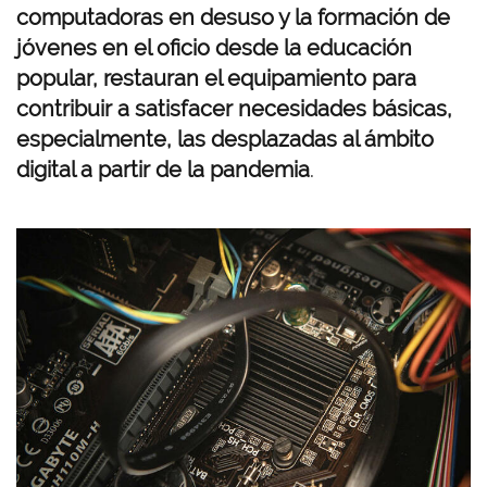
computadoras en desuso y la formación de
jóvenes en el oficio desde la educación
popular, restauran el equipamiento para
contribuir a satisfacer necesidades básicas,
especialmente, las desplazadas al ámbito
digital a partir de la pandemia
.
I
m
a
g
e
n