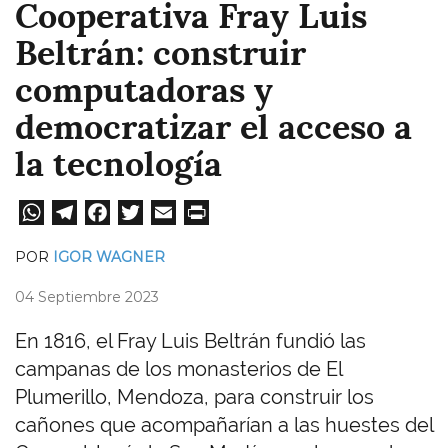
Cooperativa Fray Luis
Beltrán: construir
computadoras y
democratizar el acceso a
la tecnología
W
Te
Fa
T
E
Pri
ha
le
ce
wi
m
nt
POR
IGOR WAGNER
ts
gr
bo
tt
ail
04 Septiembre 2023
A
a
ok
er
pp
m
En 1816, el Fray Luis Beltrán fundió las
campanas de los monasterios de El
Plumerillo, Mendoza, para construir los
cañones que acompañarían a las huestes del