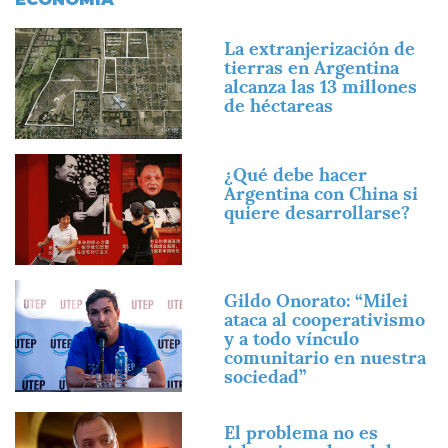
Imagen
La extranjerización de
tierras en Argentina
alcanza las 13 millones
de héctareas
Imagen
¿Qué debe hacer
Argentina con China si
quiere desarrollarse?
Imagen
Gildo Onorato: “Milei
ataca al cooperativismo
y a todo vínculo
comunitario en nuestra
sociedad”
Imagen
El problema no es