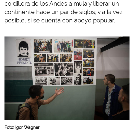
cordillera de los Andes a mula y liberar un
continente hace un par de siglos; y a la vez
posible, si se cuenta con apoyo popular.
I
m
a
g
e
n
Foto: Igor Wagner