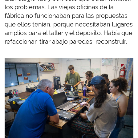
los problemas. Las viejas oficinas de la
fábrica no funcionaban para las propuestas
que ellos tenían, porque necesitaban lugares
amplios para el taller y el depósito. Había que
refaccionar, tirar abajo paredes, reconstruir.
I
m
a
g
e
n