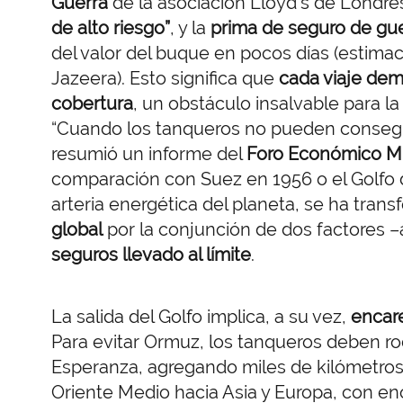
Guerra
de la asociación Lloyd’s de Londre
de alto riesgo”
, y la
prima de seguro de gu
del valor del buque en pocos días (estima
Jazeera). Esto significa que
cada viaje dem
cobertura
, un obstáculo insalvable para l
“Cuando los tanqueros no pueden conseguir
resumió un informe del
Foro Económico M
comparación con Suez en 1956 o el Golfo 
arteria energética del planeta, se ha tra
global
por la conjunción de dos factores –a
seguros llevado al límite
.
La salida del Golfo implica, a su vez,
encare
Para evitar Ormuz, los tanqueros deben ro
Esperanza, agregando miles de kilómetros 
Oriente Medio hacia Asia y Europa, con e