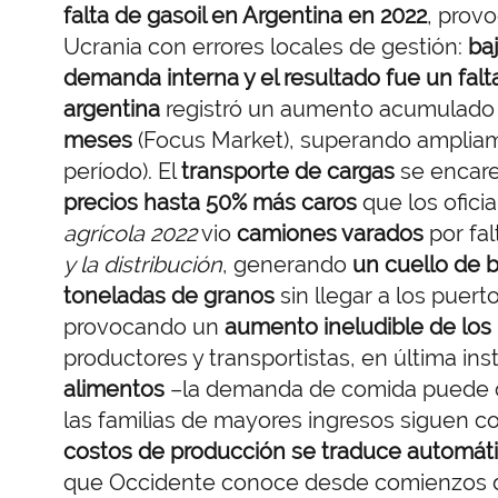
falta de gasoil en Argentina en 2022
, prov
Ucrania con errores locales de gestión:
ba
demanda interna y el resultado fue un fal
argentina
registró un aumento acumulado
meses
(Focus Market), superando ampliame
período). El
transporte de cargas
se encarec
precios hasta 50% más caros
que los ofici
agrícola 2022
vio
camiones varados
por fal
y la distribución
, generando
un cuello de b
toneladas de granos
sin llegar a los puer
provocando un
aumento ineludible de los
productores y transportistas, en última ins
alimentos
–la demanda de comida puede co
las familias de mayores ingresos siguen 
costos de producción se traduce automáti
que Occidente conoce desde comienzos d