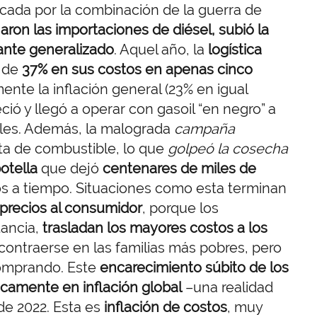
ocada por la combinación de la guerra de
jaron las importaciones de diésel, subió la
tante generalizado
. Aquel año, la
logística
 de
37% en sus costos en apenas cinco
nte la inflación general (23% en igual
ió y llegó a operar con gasoil “en negro” a
ales. Además, la malograda
campaña
ta de combustible, lo que
golpeó la cosecha
otella
que dejó
centenares de miles de
tos a tiempo. Situaciones como esta terminan
 precios al consumidor
, porque los
tancia,
trasladan los mayores costos a los
ntraerse en las familias más pobres, pero
comprando. Este
encarecimiento súbito de los
camente en inflación global
–una realidad
e 2022. Esta es
inflación de costos
, muy