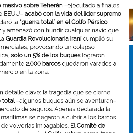
 masivo sobre Teherán
–ejecutado a finales
I
 de EEUU–
acabó con la vida del líder supremo
claró la
“guerra total” en el Golfo Pérsico
,
z
y amenazó con hundir cualquier navío que
 la
Guardia Revolucionaria iraní
cumplió su
merciales, provocando un colapso
I
I
tica,
solo un 5% de los buques
lograron
madamente
2.000 barcos
quedaron varados a
mercio en la zona.
n detalle clave: la tragedia que se cierne
 total
–algunos buques aún se aventuran–
 mercado de seguros. Apenas declarada la
marítimas se negaron a cubrir a los barcos
o de volverlas impagables. El
Comité de