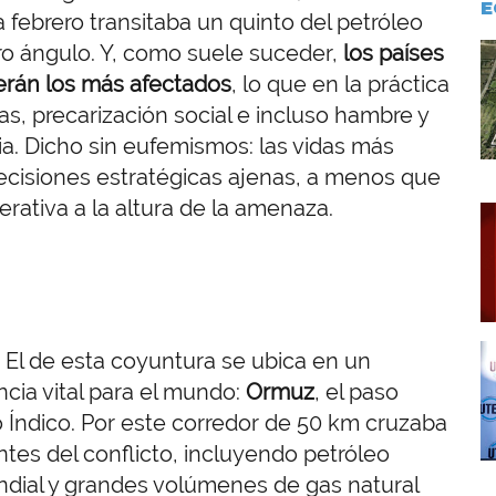
E
febrero transitaba un quinto del petróleo
ro ángulo. Y, como suele suceder,
los países
I
erán los más afectados
, lo que en la práctica
, precarización social e incluso hambre y
sia. Dicho sin eufemismos: las vidas más
ecisiones estratégicas ajenas, a menos que
rativa a la altura de la amenaza.
I
I
. El de esta coyuntura se ubica en un
cia vital para el mundo:
Ormuz
, el paso
o Índico. Por este corredor de 50 km cruzaba
tes del conflicto, incluyendo petróleo
ndial y grandes volúmenes de gas natural