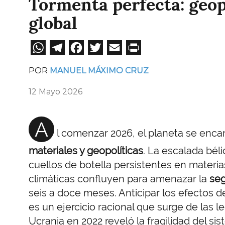
Tormenta perfecta: geop
global
WhatsApp
Telegram
Facebook
Twitter
Email
Print
POR
MANUEL MÁXIMO CRUZ
12 Mayo 2026
A
l comenzar 2026, el planeta se enc
materiales y geopolíticas
. La escalada bél
cuellos de botella persistentes en materia
climáticas confluyen para amenazar la
seg
seis a doce meses. Anticipar los efectos d
es un ejercicio racional que surge de las 
Ucrania en 2022 reveló la fragilidad del si