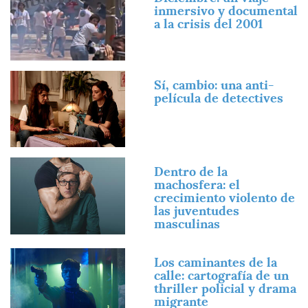
inmersivo y documental
a la crisis del 2001
Imagen
Sí, cambio: una anti-
película de detectives
Imagen
Dentro de la
machosfera: el
crecimiento violento de
las juventudes
masculinas
Imagen
Los caminantes de la
calle: cartografía de un
thriller policial y drama
migrante