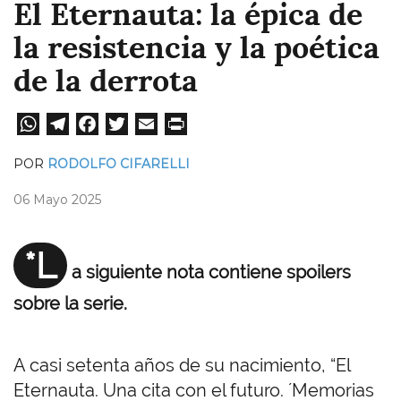
El Eternauta: la épica de
la resistencia y la poética
de la derrota
W
Te
Fa
T
E
Pri
ha
le
ce
wi
m
nt
POR
RODOLFO CIFARELLI
ts
gr
bo
tt
ail
06 Mayo 2025
A
a
ok
er
pp
m
*L
a siguiente nota contiene spoilers
sobre la serie.
A casi setenta años de su nacimiento, “El
Eternauta. Una cita con el futuro. ´Memorias