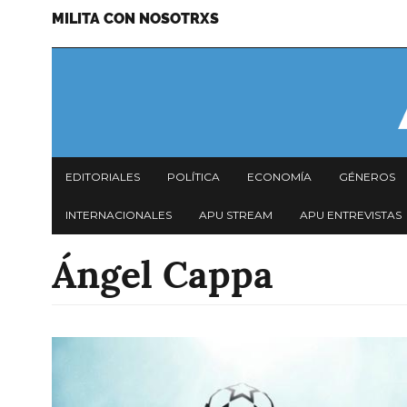
MILITA CON NOSOTRXS
Pasar
Menu
al
secundario
contenido
principal
Navegación
EDITORIALES
POLÍTICA
ECONOMÍA
GÉNEROS
principal
INTERNACIONALES
APU STREAM
APU ENTREVISTAS
Ángel Cappa
Imagen