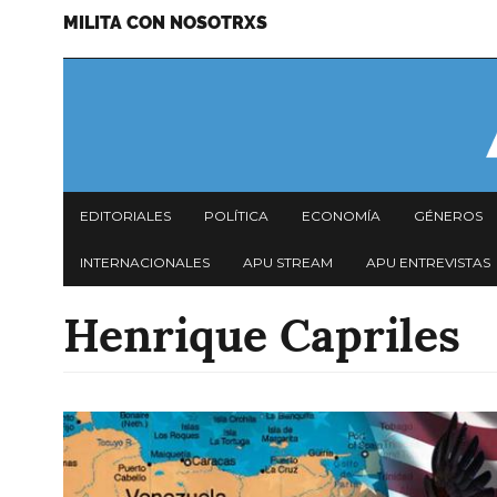
MILITA CON NOSOTRXS
Pasar
Menu
al
secundario
contenido
principal
Navegación
EDITORIALES
POLÍTICA
ECONOMÍA
GÉNEROS
principal
INTERNACIONALES
APU STREAM
APU ENTREVISTAS
Henrique Capriles
Imagen