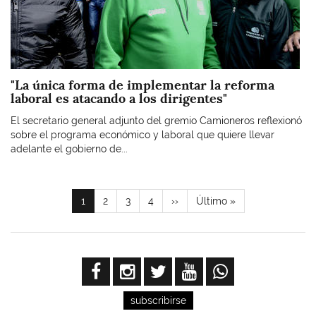
"La única forma de implementar la reforma
laboral es atacando a los dirigentes"
El secretario general adjunto del gremio Camioneros reflexionó
sobre el programa económico y laboral que quiere llevar
adelante el gobierno de...
Paginación
Página
1
Page
2
Page
3
Page
4
Siguiente
››
Última
Último »
actual
página
página
subscribirse