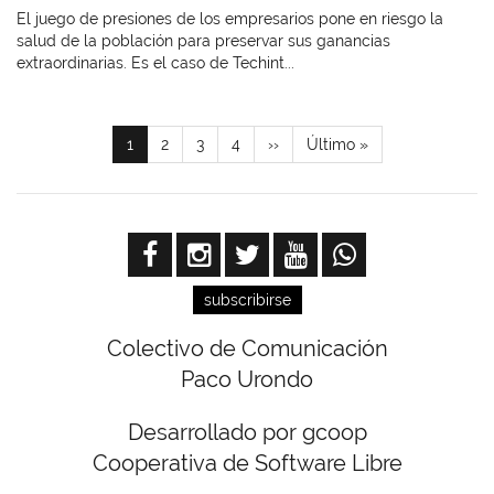
El juego de presiones de los empresarios pone en riesgo la
salud de la población para preservar sus ganancias
extraordinarias. Es el caso de Techint...
Paginación
Página
1
Page
2
Page
3
Page
4
Siguiente
››
Última
Último »
actual
página
página
subscribirse
Colectivo de Comunicación
Paco Urondo
Desarrollado por gcoop
Cooperativa de Software Libre