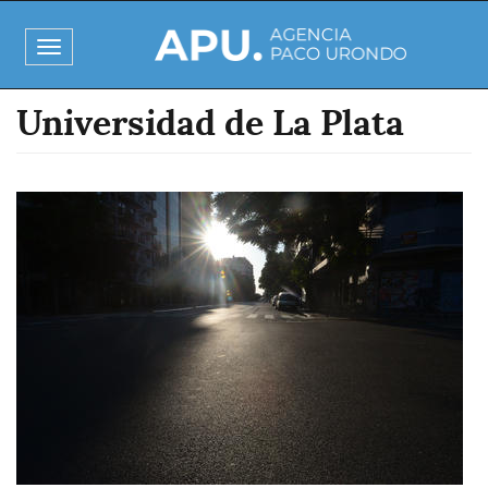
Pasar
al
Toggle
contenido
navigation
principal
Universidad de La Plata
Imagen