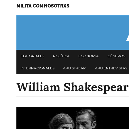
MILITA CON NOSOTRXS
Pasar
Menu
al
secundario
contenido
principal
Navegación
EDITORIALES
POLÍTICA
ECONOMÍA
GÉNEROS
principal
INTERNACIONALES
APU STREAM
APU ENTREVISTAS
William Shakespear
Imagen