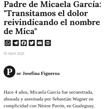
Padre de Micaela García:
"Transitamos el dolor
reivindicando el nombre
de Mica"
W
Te
Fa
Tw
E
Pri
hat
leg
ce
itt
ma
nt
01 Abril 2021
sA
ra
bo
er
il
pp
m
ok
P
or Josefina Figueroa
Hace 4 años, Micaela García fue secuestrada,
abusada y asesinada por Sebastián Wagner en
complicidad con Néstor Pavón, en Gualeguay,