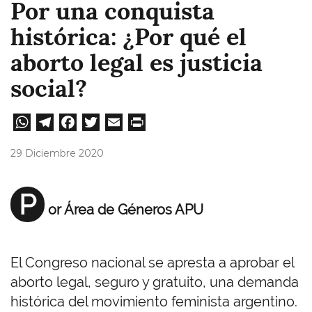
Por una conquista
histórica: ¿Por qué el
aborto legal es justicia
social?
W
Te
Fa
T
E
Pri
ha
le
ce
wi
m
nt
29 Diciembre 2020
ts
gr
bo
tt
ail
A
a
ok
er
P
or Área de Géneros APU
pp
m
El Congreso nacional se apresta a aprobar el
aborto legal, seguro y gratuito, una demanda
histórica del movimiento feminista argentino.