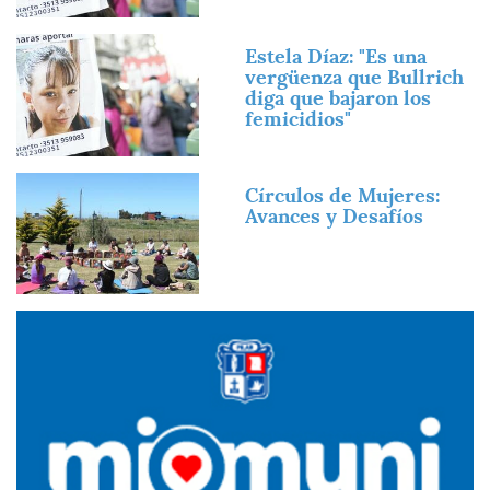
Imagen
Estela Díaz: "Es una
vergüenza que Bullrich
diga que bajaron los
femicidios"
Imagen
Círculos de Mujeres:
Avances y Desafíos
Imagen
Imagen