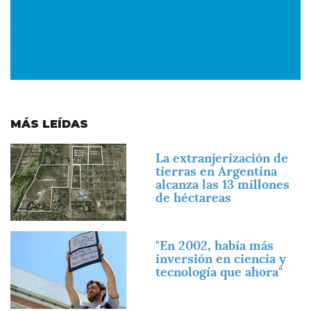
MÁS LEÍDAS
Imagen
La extranjerización de
tierras en Argentina
alcanza las 13 millones
de héctareas
Imagen
"En 2002, había más
inversión en ciencia y
tecnología que ahora"