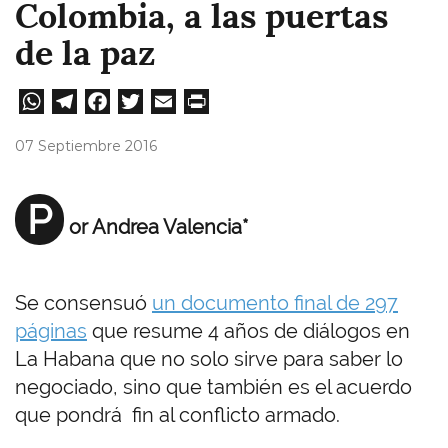
Colombia, a las puertas
de la paz
W
Te
Fa
T
E
Pri
ha
le
ce
wi
m
nt
07 Septiembre 2016
ts
gr
bo
tt
ail
A
a
ok
er
P
or Andrea Valencia*
pp
m
Se consensuó
un documento final de 297
páginas
que resume 4 años de diálogos en
La Habana que no solo sirve para saber lo
negociado, sino que también es el acuerdo
que pondrá fin al conflicto armado.