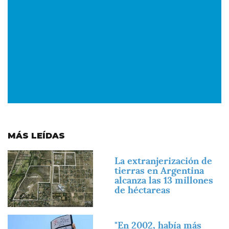
MÁS LEÍDAS
Imagen
La extranjerización de
tierras en Argentina
alcanza las 13 millones
de héctareas
Imagen
"En 2002, había más