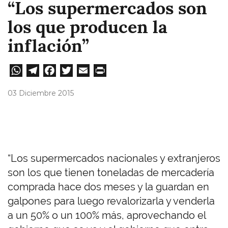
“Los supermercados son
los que producen la
inflación”
W
Te
Fa
T
E
Pri
ha
le
ce
wi
m
nt
03 Diciembre 2015
ts
gr
bo
tt
ail
A
a
ok
er
pp
m
“Los supermercados nacionales y extranjeros
son los que tienen toneladas de mercadería
comprada hace dos meses y la guardan en
galpones para luego revalorizarla y venderla
a un 50% o un 100% más, aprovechando el