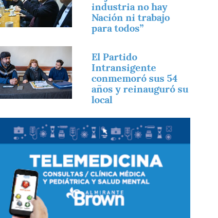
industria no hay
Nación ni trabajo
para todos”
magen
El Partido
Intransigente
conmemoró sus 54
años y reinauguró su
local
magen
magen