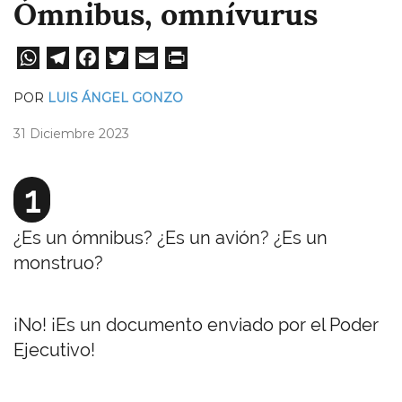
Ómnibus, omnívurus
W
Te
Fa
T
E
Pri
ha
le
ce
wi
m
nt
POR
LUIS ÁNGEL GONZO
ts
gr
bo
tt
ail
31 Diciembre 2023
A
a
ok
er
pp
m
1
¿Es un ómnibus? ¿Es un avión? ¿Es un
monstruo?
¡No! ¡Es un documento enviado por el Poder
Ejecutivo!