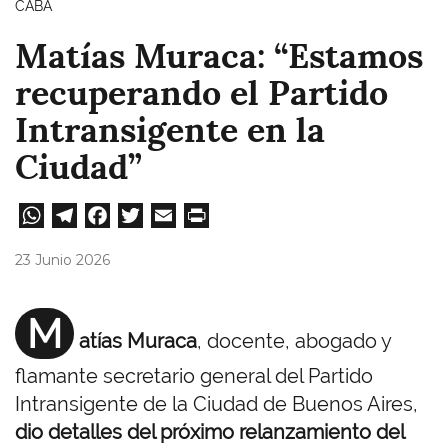
CABA
Matías Muraca: “Estamos
recuperando el Partido
Intransigente en la
Ciudad”
W
Te
Fa
T
E
Pri
ha
le
ce
wi
m
nt
23 Junio 2026
ts
gr
bo
tt
ail
A
a
ok
er
M
atías Muraca
, docente, abogado y
pp
m
flamante secretario general del Partido
Intransigente de la Ciudad de Buenos Aires,
dio detalles del próximo relanzamiento del