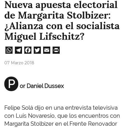
Nueva apuesta electorial
de Margarita Stolbizer:
¿Alianza con el socialista
Miguel Lifschitz?
W
Te
Fa
T
E
Pri
ha
le
ce
wi
m
nt
07 Marzo 2018
ts
gr
bo
tt
ail
A
a
ok
er
P
or Daniel Dussex
pp
m
Felipe Solá dijo en una entrevista televisiva
con Luis Novaresio, que los encuentros con
Margarita Stolbizer en el Frente Renovador