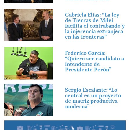
Imagen
Gabriela Elías: “La ley
de Tierras de Milei
facilita el contrabando y
la injerencia extranjera
en las fronteras”
Imagen
Federico García:
“Quiero ser candidato a
intendente de
Presidente Perón”
Imagen
Sergio Escalante: “Lo
central es un proyecto
de matriz productiva
moderna”
Imagen
Imagen