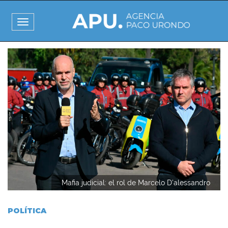
Pasar
al
Toggle
contenido
navigation
principal
I
m
a
g
e
n
Mafia judicial: el rol de Marcelo D'alessandro
POLÍTICA