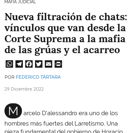
MAFIA JUDICIAL
Nueva filtración de chats:
vínculos que van desde la
Corte Suprema a la mafia
de las grúas y el acarreo
W
Te
Fa
T
E
Pri
ha
le
ce
wi
m
nt
POR
FEDERICO TÁRTARA
ts
gr
bo
tt
ail
29 Diciembre 2022
A
a
ok
er
pp
m
M
arcelo D'alessandro era uno de los
hombres más fuertes del Larretismo. Una
pieza fundamental del gobierno de Horacio