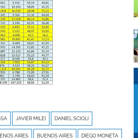
I
I
I
SSA
JAVIER MILEI
DANIEL SCIOLI
ENOS AIRES
BUENOS AIRES
DIEGO MONETA