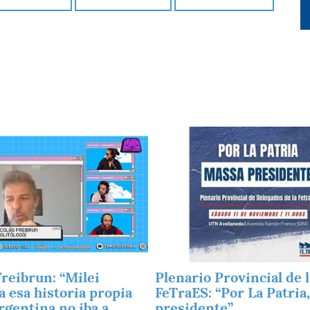
Imagen
Freibrun: “Milei
Plenario Provincial de l
a esa historia propia
FeTraES: “Por La Patria
rgentina no iba a
presidente”