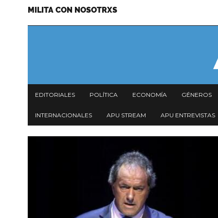
MILITA CON NOSOTRXS
Pasar
Menu
al
secundario
contenido
principal
Navegación
EDITORIALES
POLÍTICA
ECONOMÍA
GÉNEROS
principal
INTERNACIONALES
APU STREAM
APU ENTREVISTAS
Imagen