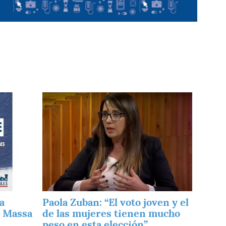
Imagen
a
Paola Zuban: “El voto joven y el
, Massa
de las mujeres tienen mucho
peso en esta elección”