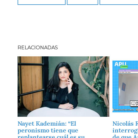
RELACIONADAS
Imagen
Imagen
Nayet Kademián: “El
Nicolás 
peronismo tiene que
interrog
replantearse cuál es su
de que A