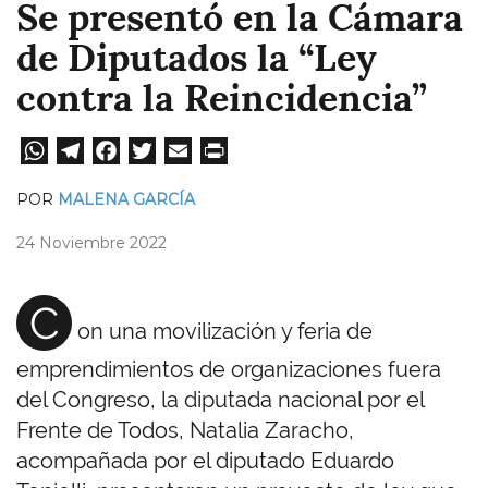
Se presentó en la Cámara
de Diputados la “Ley
contra la Reincidencia”
W
Te
Fa
T
E
Pri
ha
le
ce
wi
m
nt
POR
MALENA GARCÍA
ts
gr
bo
tt
ail
24 Noviembre 2022
A
a
ok
er
pp
m
C
on una movilización y feria de
emprendimientos de organizaciones fuera
del Congreso, la diputada nacional por el
Frente de Todos, Natalia Zaracho,
acompañada por el diputado Eduardo