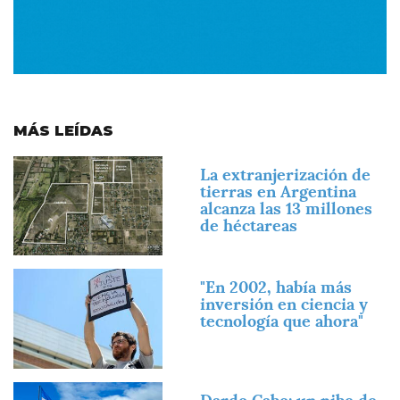
MÁS LEÍDAS
Imagen
La extranjerización de
tierras en Argentina
alcanza las 13 millones
de héctareas
Imagen
"En 2002, había más
inversión en ciencia y
tecnología que ahora"
Imagen