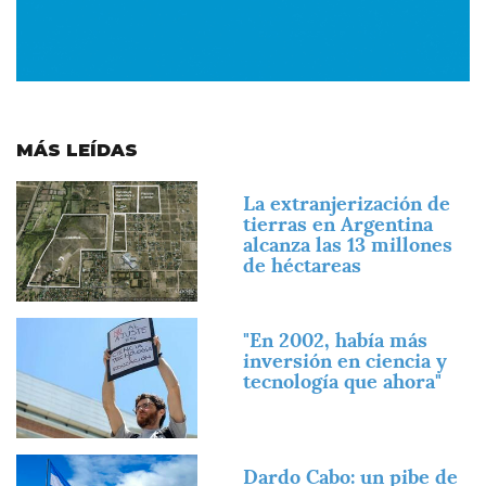
MÁS LEÍDAS
Imagen
La extranjerización de
tierras en Argentina
alcanza las 13 millones
de héctareas
Imagen
"En 2002, había más
inversión en ciencia y
tecnología que ahora"
Imagen
Dardo Cabo: un pibe de