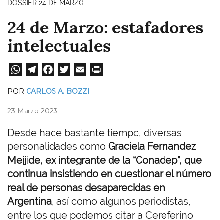
DOSSIER 24 DE MARZO
24 de Marzo: estafadores
intelectuales
W
Te
Fa
T
E
Pri
ha
le
ce
wi
m
nt
POR
CARLOS A. BOZZI
ts
gr
bo
tt
ail
23 Marzo 2023
A
a
ok
er
pp
m
Desde hace bastante tiempo, diversas
personalidades como
Graciela Fernandez
Meijide, ex integrante de la “Conadep”, que
continua insistiendo en cuestionar el número
real de personas desaparecidas en
Argentina
, así como algunos periodistas,
entre los que podemos citar a Cereferino