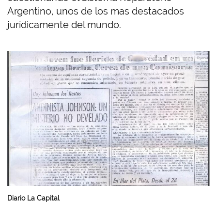
Argentino, unos de los mas destacados
jurídicamente del mundo.
I
m
a
g
e
n
Diario La Capital