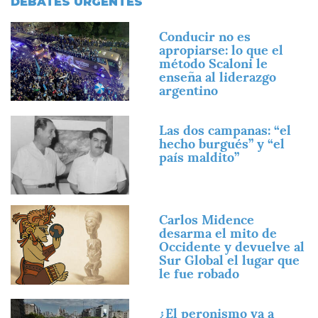
DEBATES URGENTES
Imagen
Conducir no es
apropiarse: lo que el
método Scaloni le
enseña al liderazgo
argentino
Imagen
Las dos campanas: “el
hecho burgués” y “el
país maldito”
Imagen
Carlos Midence
desarma el mito de
Occidente y devuelve al
Sur Global el lugar que
le fue robado
Imagen
¿El peronismo va a