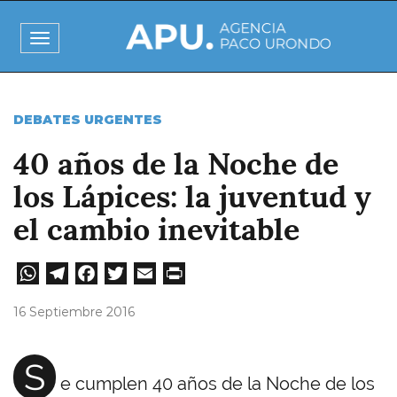
Pasar
al
Toggle
contenido
navigation
principal
DEBATES URGENTES
40 años de la Noche de
los Lápices: la juventud y
el cambio inevitable
W
Te
Fa
T
E
Pri
ha
le
ce
wi
m
nt
16 Septiembre 2016
ts
gr
bo
tt
ail
A
a
ok
er
S
e cumplen 40 años de la Noche de los
pp
m