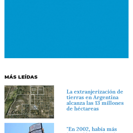
MÁS LEÍDAS
Imagen
La extranjerización de
tierras en Argentina
alcanza las 13 millones
de héctareas
Imagen
"En 2002, había más