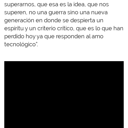
superarnos, que esa es la idea, que nos
superen, no una guerra sino una nueva
generación en donde se despierta un
espíritu y un criterio crítico, que es lo que han
perdido hoy ya que responden al amo
tecnológico”.
U
R
L
d
e
V
i
d
e
o
r
e