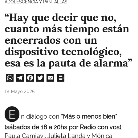
ADOLESCENCIA Y PANTALLAS
“Hay que decir que no,
cuanto más tiempo están
encerrados con un
dispositivo tecnológico,
esa es la pauta de alarma”
W
Te
Fa
T
E
Pri
ha
le
ce
wi
m
nt
18 Mayo 2026
ts
gr
bo
tt
ail
A
a
ok
er
E
n diálogo con
“Más o menos bien”
pp
m
(sábados de 18 a 20hs por Radio con vos)
,
Paula Camjayi, Julieta Landa y Mónica