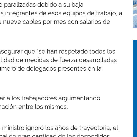
e paralizadas debido a su baja
os integrantes de esos equipos de trabajo, a
 nueve cables por mes con salarios de
I
I
y asegurar que “se han respetado todos los
antidad de medidas de fuerza desarrolladas
número de delegados presentes en la
igar a los trabajadores argumentando
mación entre los mismos.
ministro ignoró los años de trayectoria, el
onal de gran cantidad de los despedidos.