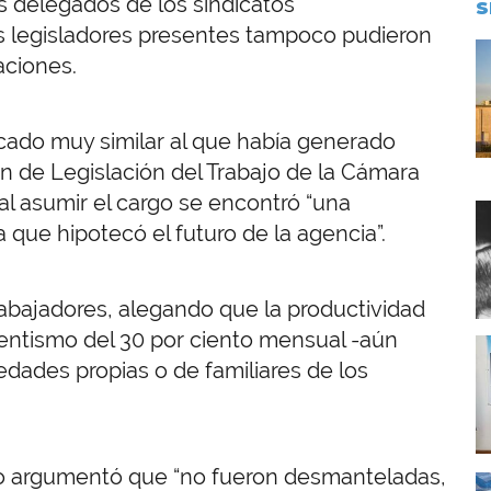
s delegados de los sindicatos
S
s legisladores presentes tampoco pudieron
I
aciones.
cado muy similar al que había generado
ión de Legislación del Trabajo de la Cámara
l asumir el cargo se encontró “una
I
que hipotecó el futuro de la agencia”.
trabajadores, alegando que la productividad
sentismo del 30 por ciento mensual -aún
I
dades propias o de familiares de los
ivo argumentó que “no fueron desmanteladas,
I