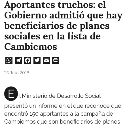
Aportantes truchos: el
Gobierno admitió que hay
beneficiarios de planes
sociales en la lista de
Cambiemos
W
Te
Fa
T
E
Pri
ha
le
ce
wi
m
nt
26 Julio 2018
ts
gr
bo
tt
ail
A
a
ok
er
E
l Ministerio de Desarrollo Social
pp
m
presentó un informe en el que reconoce que
encontró 150 aportantes a la campaña de
Cambiemos que son beneficiarios de planes