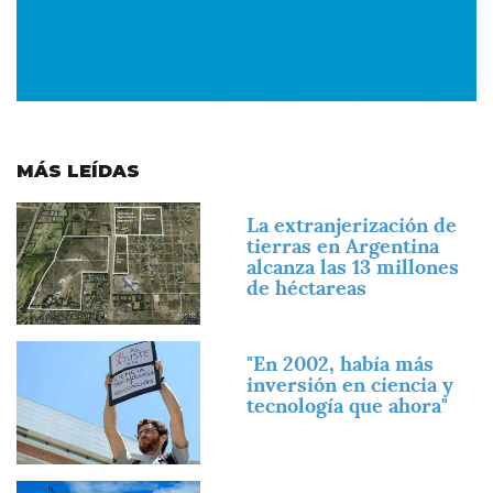
MÁS LEÍDAS
Imagen
La extranjerización de
tierras en Argentina
alcanza las 13 millones
de héctareas
Imagen
"En 2002, había más
inversión en ciencia y
tecnología que ahora"
Imagen