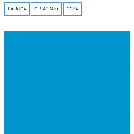
LA BOCA
CESAC N 41
GCBA
Imagen