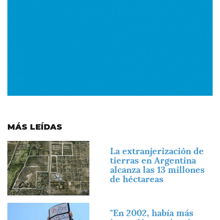
MÁS LEÍDAS
Imagen
La extranjerización de
tierras en Argentina
alcanza las 13 millones
de héctareas
Imagen
"En 2002, había más