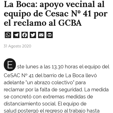
La Boca: apoyo vecinal al
equipo de Cesac Nº 41 por
el reclamo al GCBA
W
Te
Fa
T
E
Pri
ha
le
ce
wi
m
nt
31 Agosto 2020
ts
gr
bo
tt
ail
A
a
ok
er
E
ste lunes a las 13.30 horas el equipo del
pp
m
CeSAC Nº 41 del barrio de La Boca llevó
adelante "un abrazo colectivo" para
reclamar por la falta de seguridad. La medida
se concretó con extremas medidas de
distanciamiento social. El equipo de
salud postergó el regreso al trabajo hasta