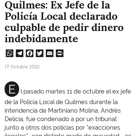
Quilmes: Ex Jefe de la
Policía Local declarado
culpable de pedir dinero
indebidamente
W
Te
Fa
T
E
Pri
ha
le
ce
wi
m
nt
17 Octubre 2022
ts
gr
bo
tt
ail
A
a
ok
er
E
l pasado martes 11 de octubre el ex jefe
pp
m
de la Policía Local de Quilmes durante la
intendencia de Martiniano Molina, Andrés
Delicia, fue condenado a por un tribunal
junto a otros dos policías por “exacciones