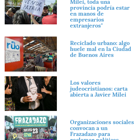
Milei, toda una
provincia podría estar
en manos de
empresarios
extranjeros"
Imagen
Reciclado urbano: algo
huele mal en la Ciudad
de Buenos Aires
Imagen
Los valores
judeocristianos: carta
abierta a Javier Milei
Imagen
Organizaciones sociales
convocan a un
Frazadazo para
reclamar políticas