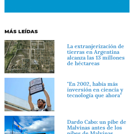
MÁS LEÍDAS
Imagen
La extranjerización de
tierras en Argentina
alcanza las 13 millones
de héctareas
Imagen
"En 2002, había más
inversión en ciencia y
tecnología que ahora"
Imagen
Dardo Cabo: un pibe de
Malvinas antes de los
pibes de Malvinas