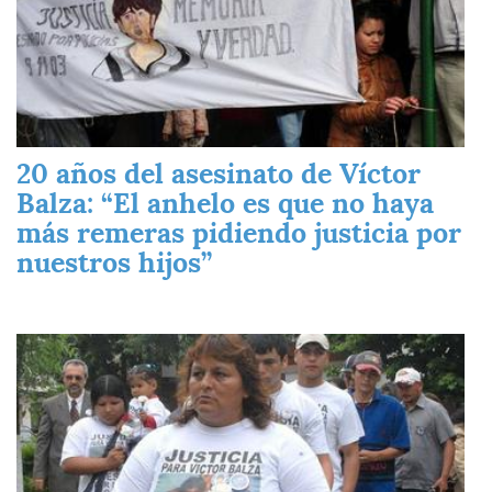
20 años del asesinato de Víctor
Balza: “El anhelo es que no haya
más remeras pidiendo justicia por
nuestros hijos”
Imagen