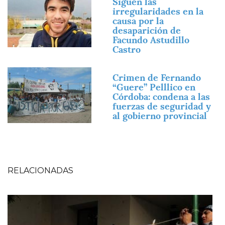
Siguen las
irregularidades en la
causa por la
desaparición de
Facundo Astudillo
Castro
Imagen
Crimen de Fernando
“Guere” Pelllico en
Córdoba: condena a las
fuerzas de seguridad y
al gobierno provincial
RELACIONADAS
Imagen