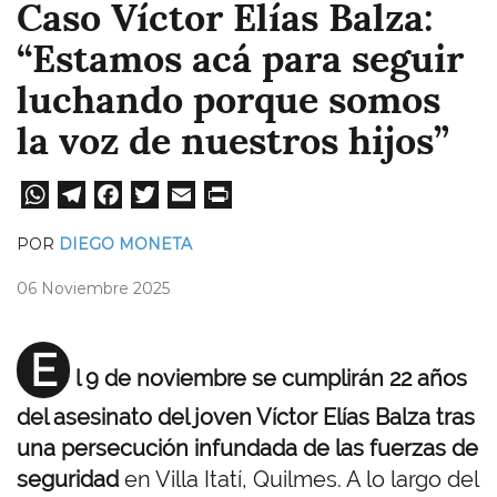
Caso Víctor Elías Balza:
“Estamos acá para seguir
luchando porque somos
la voz de nuestros hijos”
W
Te
Fa
T
E
Pri
ha
le
ce
wi
m
nt
POR
DIEGO MONETA
ts
gr
bo
tt
ail
06 Noviembre 2025
A
a
ok
er
pp
m
E
l 9 de noviembre se cumplirán 22 años
del asesinato del joven Víctor Elías Balza tras
una persecución infundada de las fuerzas de
seguridad
en Villa Itatí, Quilmes. A lo largo del